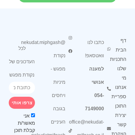
דף
כתבו לנו
@nekudat.miphgash
לכל
הבית
וואטסאפ!
נקודת
התכניות
העדכונים של
שלנו
למענה
מפגש -
נקודת מפגש
מי
אנושי
מיניות
אנחנו
054-
ויחסים
ספריית
צרפו אותי
התוכן
7149000
בגובה
יצירת
אני
office@nekudat-
העיניים
מאשר/ת
קשר
קבלת תוכן
הצהרת