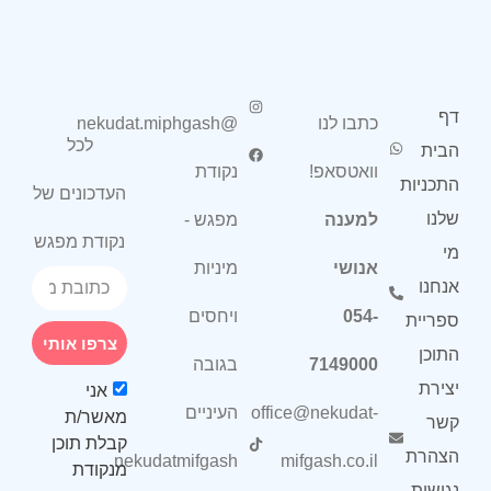
דף
כתבו לנו
@nekudat.miphgash
לכל
הבית
וואטסאפ!
נקודת
התכניות
העדכונים של
שלנו
למענה
מפגש -
נקודת מפגש
מי
אנושי
מיניות
אנחנו
054-
ויחסים
ספריית
צרפו אותי
התוכן
7149000
בגובה
יצירת
אני
office@nekudat-
העיניים
מאשר/ת
קשר
קבלת תוכן
הצהרת
nekudatmifgash
mifgash.co.il
מנקודת
נגישות