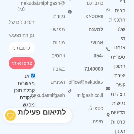
דף
כתבו לנו
@nekudat.miphgash
לכל
הבית
וואטסאפ!
נקודת
התכניות
העדכונים של
שלנו
למענה
מפגש -
נקודת מפגש
מי
אנושי
מיניות
אנחנו
054-
ויחסים
ספריית
צרפו אותי
התוכן
7149000
בגובה
יצירת
אני
office@nekudat-
העיניים
מאשר/ת
קשר
קבלת תוכן
הצהרת
nekudatmifgash
mifgash.co.il
מנקודת
נגישות
מפגש
כספי 6,
לתיאום פעילות
מדיניות
חיפה
פרטיות
תקנון