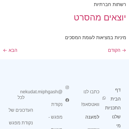
רשתות חברתיות
יוצאים מהסרט
מיניות במציאות לעומת המסכים
→
הקודם
הבא
←
דף
כתבו לנו
@nekudat.miphgash
לכל
הבית
וואטסאפ!
נקודת
התכניות
העדכונים של
שלנו
למענה
מפגש -
נקודת מפגש
מי