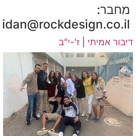
מחבר:
idan@rockdesign.co.il
דיבור אמיתי | ז'-י"ב