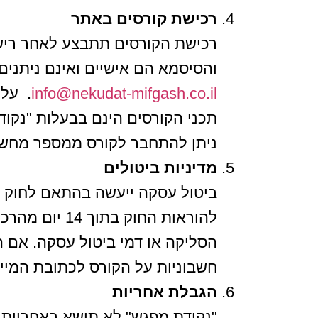
רכישת קורסים באתר
רכישת הקורסים תתבצע לאחר ריש
והסיסמא הם אישיים ואינם ניתני
info@nekudat-mifgash.co.il
. על 
תכני הקורסים הינם בבעלות "נקוד
ניתן להתחבר לקורס ממספר מחשבים/כתובות IP שונות, אחרת הגיש
מדיניות ביטולים
הסליקה או דמי ביטול עסקה. אם
חשבוניות על הקורס לכתובת המיי
הגבלת אחריות
"נקודת מפגש" לא תישא באחריות ל