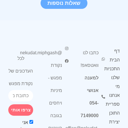
שאלות נוספות
דף
כתבו לנו
@nekudat.miphgash
לכל
הבית
וואטסאפ!
נקודת
התכניות
העדכונים של
שלנו
למענה
מפגש -
נקודת מפגש
מי
אנושי
מיניות
אנחנו
054-
ויחסים
ספריית
צרפו אותי
התוכן
7149000
בגובה
יצירת
אני