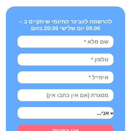
להרשמה לוובינר החינמי שיתקיים ב –
09.06 יום שלישי 20:30 בזום
אני בפנים!