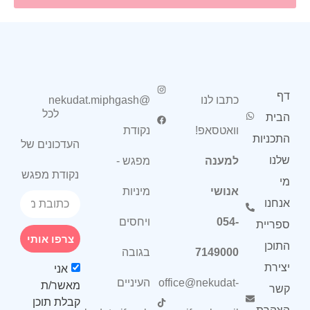
דף
כתבו לנו
@nekudat.miphgash
לכל
הבית
וואטסאפ!
נקודת
התכניות
העדכונים של
שלנו
למענה
מפגש -
נקודת מפגש
מי
אנושי
מיניות
אנחנו
054-
ויחסים
ספריית
צרפו אותי
התוכן
7149000
בגובה
יצירת
אני
office@nekudat-
העיניים
מאשר/ת
קשר
קבלת תוכן