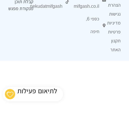
קבלת תוכן
הצהרת
nekudatmifgash
mifgash.co.il
מנקודת מפגש
נגישות
כספי 6,
מדיניות
חיפה
פרטיות
תקנון
האתר
לתיאום פעילות