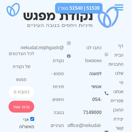
51539 | 51540 בגפ״ן
התכניות שלנו
מי אנחנו
ספריית התוכן
דף
כתבו לנו
@nekudat.miphgash
לכל העדכונים
הבית
וואטסאפ!
נקודת
התכניות
של נקודת
שלנו
למענה
מפגש -
מפגש
מי
אנושי
מיניות
אנחנו
054-
ויחסים
ספריית
צרפו אותי
התוכן
7149000
בגובה
יצירת
אני
office@nekudat-
העיניים
מאשר/ת
קשר