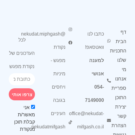
דף
כתבו לנו
@nekudat.miphgash
לכל
הבית
וואטסאפ!
נקודת
התכניות
העדכונים של
שלנו
למענה
מפגש -
נקודת מפגש
מי
אנושי
מיניות
אנחנו
054-
ויחסים
ספריית
צרפו אותי
התוכן
7149000
בגובה
יצירת
אני
office@nekudat-
העיניים
מאשר/ת
קשר
קבלת תוכן
הצהרת
nekudatmifgash
mifgash.co.il
מנקודת
נגישות